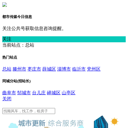
都市传媒今日信息
关注公共号获取信息咨询提醒。
关注
当前站点：总站
热门站点
总站
滕州市
枣庄市
薛城区
淄博市
临沂市
兖州区
同城分站(招站长)
曲阜市
邹城市
台儿庄
峄城区
山亭区
关闭
总站